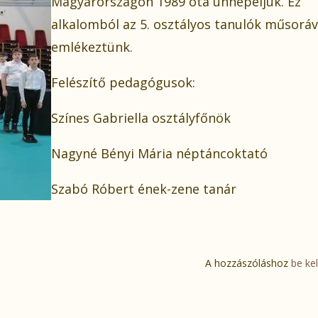
Magyarországon 1989 óta ünnepeljük. Ez
alkalomból az 5. osztályos tanulók műsoráv
emlékeztünk.
Felészítő pedagógusok:
Színes Gabriella osztályfőnök
Nagyné Bényi Mária néptáncoktató
Szabó Róbert ének-zene tanár
A hozzászóláshoz
be kel