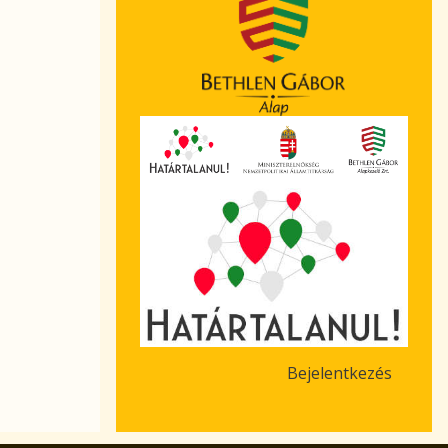
Bejelentkezés
User
account