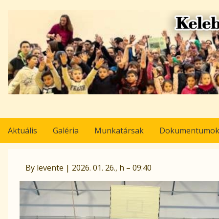
Ugrás
a
tartalomra
Aktuális
Galéria
Munkatársak
Dokumentumo
Pályázat
By
levente
|
2026. 01. 26., h – 09:40